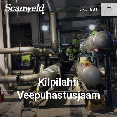
ENG
EST
Kilpilahti
Veepuhastusjaam