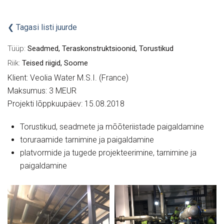
Tagasi listi juurde
Tüüp:
Seadmed, Teraskonstruktsioonid, Torustikud
Riik:
Teised riigid, Soome
Klient: Veolia Water M.S.I. (France)
Maksumus: 3 MEUR
Projekti lõppkuupäev: 15.08.2018
Torustikud, seadmete ja mõõteriistade paigaldamine
toruraamide tarnimine ja paigaldamine
platvormide ja tugede projekteerimine, tarnimine ja
paigaldamine